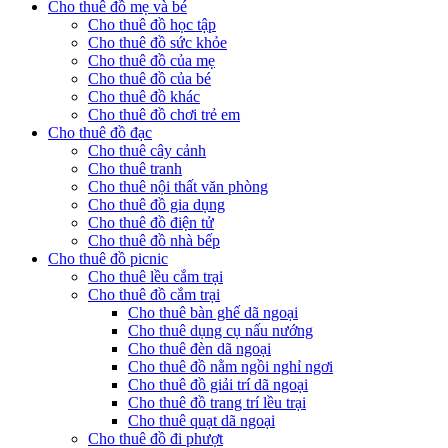
Cho thuê đồ mẹ và bé
Cho thuê đồ học tập
Cho thuê đồ sức khỏe
Cho thuê đồ của mẹ
Cho thuê đồ của bé
Cho thuê đồ khác
Cho thuê đồ chơi trẻ em
Cho thuê đồ đạc
Cho thuê cây cảnh
Cho thuê tranh
Cho thuê nội thất văn phòng
Cho thuê đồ gia dụng
Cho thuê đồ điện tử
Cho thuê đồ nhà bếp
Cho thuê đồ picnic
Cho thuê lều cắm trại
Cho thuê đồ cắm trại
Cho thuê bàn ghế dã ngoại
Cho thuê dụng cụ nấu nướng
Cho thuê đèn dã ngoại
Cho thuê đồ nằm ngồi nghỉ ngơi
Cho thuê đồ giải trí dã ngoại
Cho thuê đồ trang trí lều trại
Cho thuê quạt dã ngoại
Cho thuê đồ đi phượt