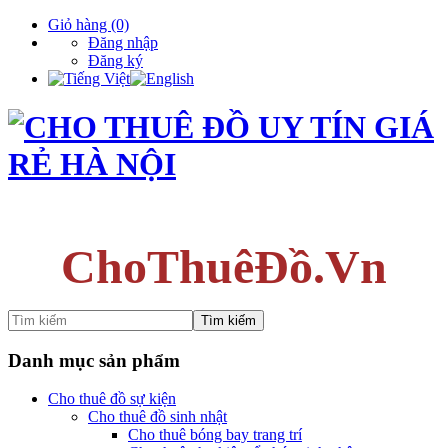
Giỏ hàng
(0)
Đăng nhập
Đăng ký
ChoThuêĐồ.Vn
Tìm kiếm
Danh mục sản phẩm
Cho thuê đồ sự kiện
Cho thuê đồ sinh nhật
Cho thuê bóng bay trang trí