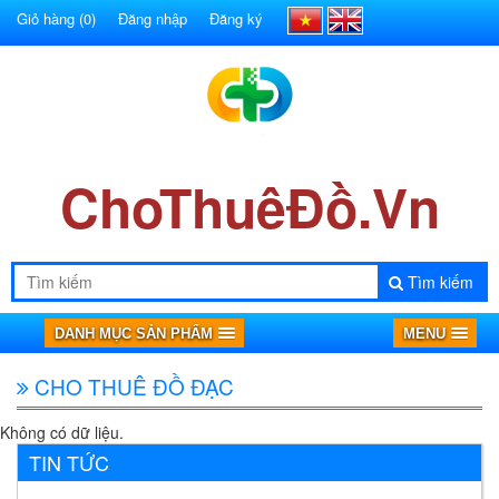
Giỏ hàng
(0)
Đăng nhập
Đăng ký
ChoThuêĐồ.Vn
Tìm kiếm
DANH MỤC SẢN PHẨM
MENU
CHO THUÊ ĐỒ ĐẠC
Không có dữ liệu.
TIN TỨC