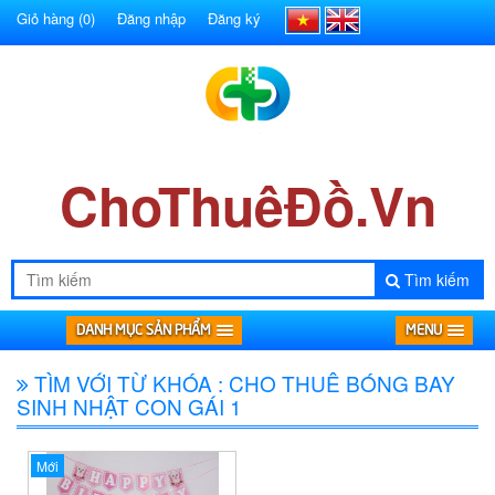
Giỏ hàng
(0)
Đăng nhập
Đăng ký
ChoThuêĐồ.Vn
Tìm kiếm
DANH MỤC SẢN PHẨM
MENU
TÌM VỚI TỪ KHÓA : CHO THUÊ BÓNG BAY
SINH NHẬT CON GÁI 1
Mới